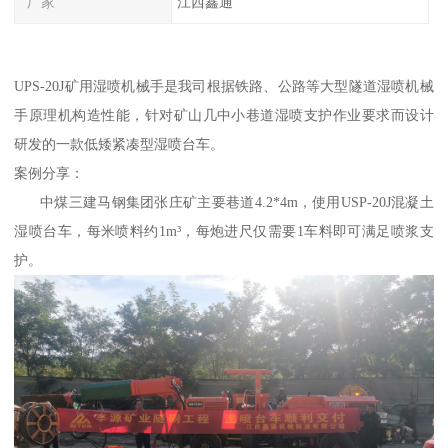
厂家
江西鑫通
UPS-20J矿用湿喷机械手是我司根据铁路、公路等大型隧道湿喷机械
手原理机构造性能，针对矿山几中小巷道湿喷支护作业要求而设计
研发的一款低矮紧凑型湿喷台车。
案例分享：
中煤三建马钢集团张庄矿主要巷道4.2*4m，使用USP-20J混凝土
湿喷台车，每米喷料约1m³，每炮进尺仅需要1车料即可满足喷浆支
护。