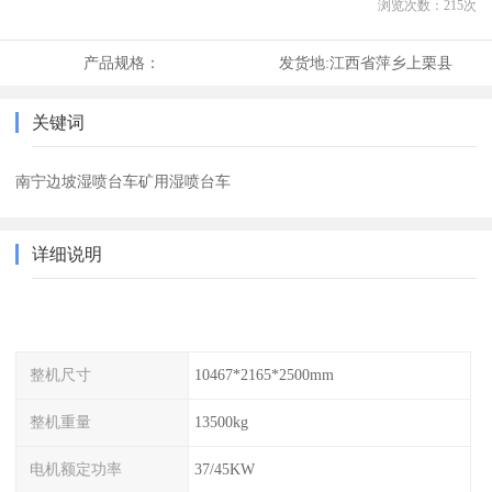
浏览次数：
215
次
产品规格：
发货地:
江西省萍乡上栗县
关键词
南宁边坡湿喷台车矿用湿喷台车
详细说明
整机尺寸
10467*2165*2500mm
整机重量
13500kg
电机额定功率
37/45KW