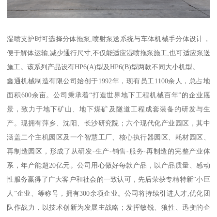
湿喷支护时可选择分体拖泵,喷射泵送系统与车体机械手分体设计，
便于解体运输,减少通行尺寸,不仅能适应湿喷拖泵施工,也可适应泵送
施工。该系列产品设有HP6(A)型及HP6(B)型两款不同大小机型。
鑫通机械制造有限公司始创于1992年，现有员工1100余人，总占地
面积600余亩。公司秉承着“打造世界地下工程机械百年”的企业愿
景，致力于地下矿山、地下煤矿及隧道工程成套装备的研发与生
产。现拥有萍乡、沈阳、长沙研究院；六个现代化产业园区，其中
涵盖二个主机园区及一个智慧工厂、核心执行器园区、耗材园区、
再制造园区，形成了从研发-生产-销售-服务-再制造的完整产业体
系，年产能超20亿元。公司用心做好每款产品，以产品质量、感动
性服务赢得了广大客户和社会的一致认可，先后荣获专精特新“小巨
人”企业、等称号，拥有300余项企业。公司将持续引进人才,优化团
队作战力，以技术创新为发展主战略；发挥敏锐、狼性、迅变的企