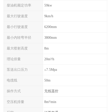
柴油机额定功率
59kw
最大行驶速度
9km/h
最小行驶速度
6200mm
最小内转弯半径
3800mm
最大喷射高度
8m
理论排量
20m³/h
泵送出口压力
≤7.5Mpa
电缆线
50m
操作方式
无线遥控
空压机排量
8m³/min