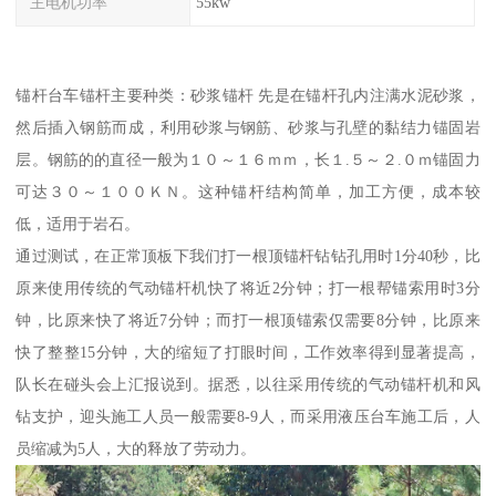
主电机功率
55kw
锚杆台车锚杆主要种类：砂浆锚杆 先是在锚杆孔内注满水泥砂浆，
然后插入钢筋而成，利用砂浆与钢筋、砂浆与孔壁的黏结力锚固岩
层。钢筋的的直径一般为１０～１６ｍｍ，长１.５～２.０ｍ锚固力
可达３０～１００ＫＮ。这种锚杆结构简单，加工方便，成本较
低，适用于岩石。
通过测试，在正常顶板下我们打一根顶锚杆钻钻孔用时1分40秒，比
原来使用传统的气动锚杆机快了将近2分钟；打一根帮锚索用时3分
钟，比原来快了将近7分钟；而打一根顶锚索仅需要8分钟，比原来
快了整整15分钟，大的缩短了打眼时间，工作效率得到显著提高，
队长在碰头会上汇报说到。据悉，以往采用传统的气动锚杆机和风
钻支护，迎头施工人员一般需要8-9人，而采用液压台车施工后，人
员缩减为5人，大的释放了劳动力。