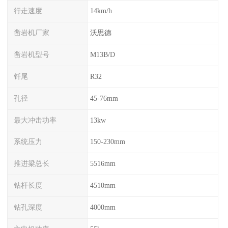
行走速度
14km/h
凿岩机厂家
沃思德
凿岩机型号
M13B/D
钎尾
R32
孔径
45-76mm
最大冲击功率
13kw
系统压力
150-230mm
推进梁总长
5516mm
钻杆长度
4510mm
钻孔深度
4000mm