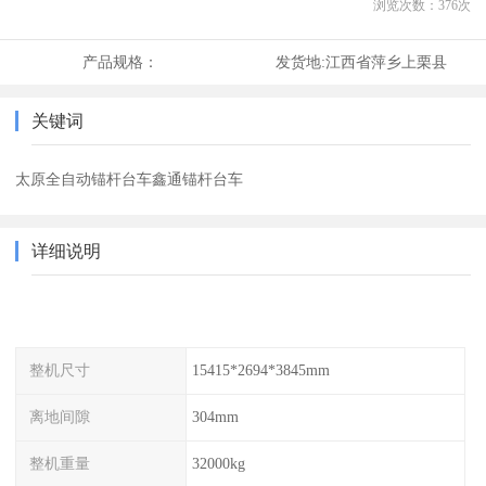
浏览次数：
376
次
产品规格：
发货地:
江西省萍乡上栗县
关键词
太原全自动锚杆台车鑫通锚杆台车
详细说明
整机尺寸
15415*2694*3845mm
离地间隙
304mm
整机重量
32000kg