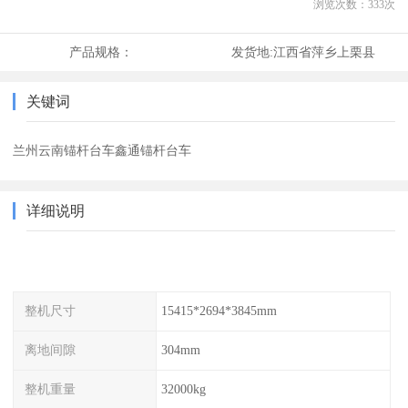
浏览次数：
333
次
产品规格：
发货地:
江西省萍乡上栗县
关键词
兰州云南锚杆台车鑫通锚杆台车
详细说明
整机尺寸
15415*2694*3845mm
离地间隙
304mm
整机重量
32000kg