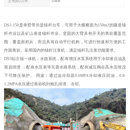
主电机功率
55kw
DS1-150是单臂带吊篮锚杆台车，可用于大横断面为150m2的隧道锚
杆作业以及矿山巷道锚杆作业。坚固的大臂具有开关的凿岩覆盖范
围，覆盖面积从，而且具有自动平行机构，可进行快速和方便的工
作面凿岩。采用国内的锚杆注浆机，满足锚杆孔注浆功能要求。
DS5钻注锚一体机：水路系统，配有增压水泵系统用于冷却液压油及
凿岩排渣 ；配有水压表等完善水路系统，配有减压阀在高水压情况
下可降压保护。 用途：通过油冷却器0.6MPA冷却液压回油，0.8-
1.2MPA水压通过凿岩机到炮孔排渣、冷却。