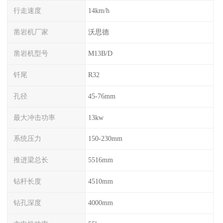
行走速度
14km/h
凿岩机厂家
沃思德
凿岩机型号
M13B/D
钎尾
R32
孔径
45-76mm
最大冲击功率
13kw
系统压力
150-230mm
推进梁总长
5516mm
钻杆长度
4510mm
钻孔深度
4000mm