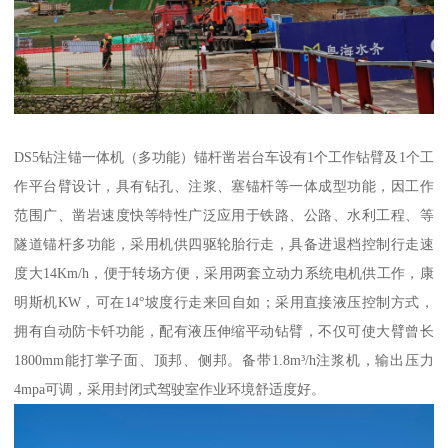
DS5钻注锚一体机（多功能）锚杆凿岩台车设有1个工作钻臂及1个工
作平台臂设计，具有钻孔、注浆、塞锚杆等一体成型功能，因工作
范围广、凿岩速度快等特性广泛应用于铁路、公路、水利工程、等
隧道锚杆多功能，采用机供四驱轮胎行走，具备进退档控制行走速
度大14Km/h，便于转场方便，采用两套立动力系统电机供工作，康
明斯机KW，可在14°坡度行走来回自如；采用直接液压控制方式，
拥有自动防卡钎功能，配有液压伸缩平动钻臂，不仅可使大臂曾长
1800mm能打掌子面、顶邦、侧邦。备带1.8m³/h注浆机，输出压力
4mpa可调，采用封闭式驾驶室作业环境舒适度好。