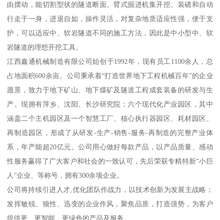
由摆动，能切割型状的隧道断面。臂式掘进机集开挖、装碴和自动
行走于一身，进退自如，操作灵活，对复杂地质适应性强，便于支
护，可以适应中、软岩隧道不同的施工方法，因此是中小型中、软
岩隧道的理想开挖工具。
江西鑫通机械制造有限公司始创于1992年，现有员工1100余人，总
占地面积600余亩。公司秉承着“打造世界地下工程机械百年”的企业
愿景，致力于地下矿山、地下煤矿及隧道工程成套装备的研发与生
产。现拥有萍乡、沈阳、长沙研究院；六个现代化产业园区，其中
涵盖二个主机园区及一个智慧工厂、核心执行器园区、耗材园区、
再制造园区，形成了从研发-生产-销售-服务-再制造的完整产业体
系，年产能超20亿元。公司用心做好每款产品，以产品质量、感动
性服务赢得了广大客户和社会的一致认可，先后荣获专精特新“小巨
人”企业、等称号，拥有300余项企业。
公司将持续引进人才,优化团队作战力，以技术创新为发展主战略；
发挥敏锐、狼性、迅变的企业作风，聚焦品质，打造强势，为客户
提供更、更智能、更绿色的产品及服务。