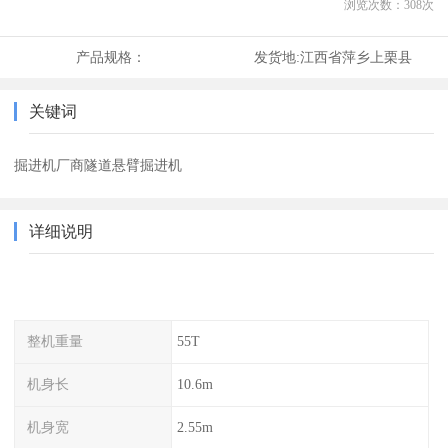
浏览次数：
308
次
产品规格：
发货地:
江西省萍乡上栗县
关键词
掘进机厂商隧道悬臂掘进机
详细说明
整机重量
55T
机身长
10.6m
机身宽
2.55m