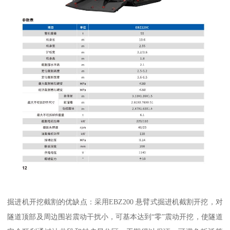
掘进机开挖截割的优缺点：采用EBZ200 悬臂式掘进机截割开挖，对
隧道顶部及周边围岩震动干扰小，可基本达到“零”震动开挖，使隧道