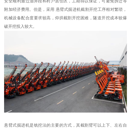
安全顺利通过油井段和村户居住区，工期得以保证，可避免拆迁等
附加经济费用。但是，采用 悬臂式掘进机截割开挖工序相对繁琐，
机械设备配合度要求较高，仰拱截割开挖困难，隧道开挖成本较爆
破开挖投入较大。
悬臂式掘进机是铣挖法的主要的方式，其截割臂可以上下、左右自