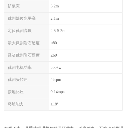
铲板宽
3.2m
截割部位水平高
2.1m
定位截割高度
2.5-5.2m
最大截割岩石硬度
≤80
经济截割岩石硬度
≤60
截割电机功率
200kw
截割头转速
46rpm
接地比压
0.14mpa
爬坡能力
±18°