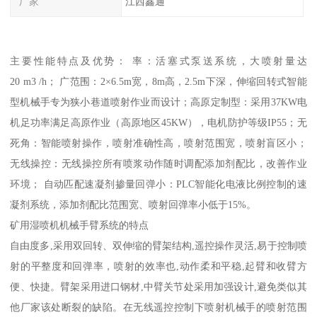
厂家
江西鑫通
主要性能特点及优势： 率：活塞式泵送系统，大喷射量达
20 m3 /h； 广范围：2×6.5m宽，8m高，2.5m下深，伸缩回转式智能
型机械手专为狭小巷道喷射作业而设计；高原定制型：采用37KW电
机足功率满足高原作业（高原地区45KW），电机防护等级IP55；无
死角：智能喷射操作，喷射准确性高，喷射范围宽，喷射盲区小；
无线操控：无线操控所有喷浆动作随时调配添加剂配比，改善作业
环境； 自动匹配速凝剂掺量回弹小：PLC智能化电液比例控制的速
凝剂系统，添加剂配比范围宽、喷射回弹率小低于15%。
矿用湿喷机机械手臂系统的特点
自由度多,采用双回转、双伸缩的臂架结构,遥控操作灵活,易于控制喷
射的平整度和回弹率，喷射的效率也,动作柔和平稳,起臂和收臂方
便、快捷。臂架采用进口钢材,中臂关节处采用加强设计,避免类似其
他厂家该处断裂的缺陷。在无线遥控控制下喷射机械手的喷射范围