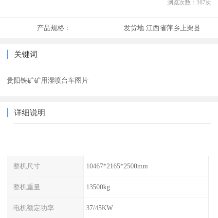
浏览次数：
167
次
产品规格：
发货地:
江西省萍乡上栗县
关键词
贵阳铁矿矿用湿喷台车图片
详细说明
整机尺寸
10467*2165*2500mm
整机重量
13500kg
电机额定功率
37/45KW