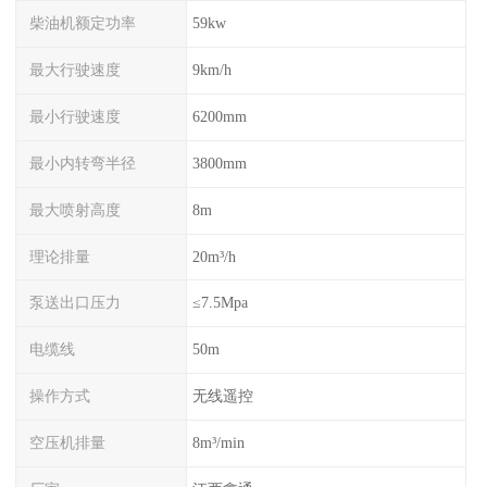
柴油机额定功率
59kw
最大行驶速度
9km/h
最小行驶速度
6200mm
最小内转弯半径
3800mm
最大喷射高度
8m
理论排量
20m³/h
泵送出口压力
≤7.5Mpa
电缆线
50m
操作方式
无线遥控
空压机排量
8m³/min