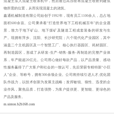
混凝土泵入混凝土喷浆机中，然后通过高压喷将混凝土喷射到建筑
物所需的位置，从而实现混凝土的浇筑。
鑫通机械制造有限公司始创于1992年，现有员工1100余人，总占地
面积600余亩。公司秉承着“打造世界地下工程机械百年”的企业愿
景，致力于地下矿山、地下煤矿及隧道工程成套装备的研发与生
产。现拥有萍乡、沈阳、长沙研究院；六个现代化产业园区，其中
涵盖二个主机园区及一个智慧工厂、核心执行器园区、耗材园区、
再制造园区，形成了从研发-生产-销售-服务-再制造的完整产业体
系，年产能超20亿元。公司用心做好每款产品，以产品质量、感动
性服务赢得了广大客户和社会的一致认可，先后荣获专精特新“小巨
人”企业、等称号，拥有300余项企业。公司将持续引进人才,优化团
队作战力，以技术创新为发展主战略；发挥敏锐、狼性、迅变的企
业作风，聚焦品质，打造强势，为客户提供更、更智能、更绿色的
产品及服务。
m.sinton.b2b168.com