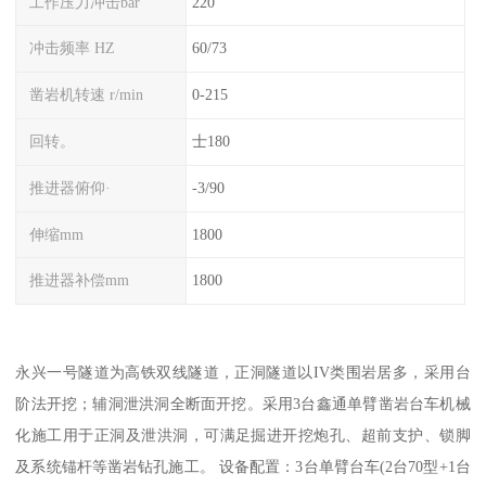
工作压力冲击bar
220
冲击频率 HZ
60/73
凿岩机转速 r/min
0-215
回转。
士180
推进器俯仰·
-3/90
伸缩mm
1800
推进器补偿mm
1800
永兴一号隧道为高铁双线隧道，正洞隧道以IV类围岩居多，采用台
阶法开挖；辅洞泄洪洞全断面开挖。采用3台鑫通单臂凿岩台车机械
化施工用于正洞及泄洪洞，可满足掘进开挖炮孔、超前支护、锁脚
及系统锚杆等凿岩钻孔施工。 设备配置：3台单臂台车(2台70型+1台