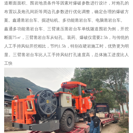
道断面面积、围岩地质条件等因素对爆破参数进行设计，对炮孔的
布置以及炮孔间距等周边孔参数进行优化调整，确定合理的爆破方
案。鑫通凿岩台车、掘进钻机、多功能凿岩台车、电脑凿岩台车。
鑫通多功能凿岩台车、三臂液压凿岩台车单线隧道围岩为例，开挖
断面75㎡，三臂凿岩台车从钻孔、装药、爆破仅需要2.5h，与传统的
人工手持风钻开挖相比，节约1.5h，特别在硬岩施工时，优势更为明
显。三臂凿岩台车比人工手持风钻打孔速度高，总体施工进度比人
工快