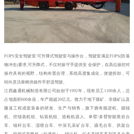
FOPS安全驾驶室:可升降式驾驶室与操作台，驾驶室满足FOPS(防落
物冲击)要求,可升降式，不仅对操守手提供安 全保护，在高位操控对
操作具有的视野，结构布置合理，系统高度集成化，便捷拆卸，可
转向灵活座椅供操作手舒适驾驶。
江西鑫通机械制造有限公司始创于1992年，现有员工1100余人，总
占地面积600余亩，年产能超20亿元。致力于地下煤矿、非煤矿山及
隧道工程成套装备的研发、生产与销售，旗下拥有掘进机、掘锚
机、挖锚装机组、钻装机组、巡检机器人、单臂/多臂智能凿岩台
车、锚杆台车、湿喷台车、中深孔采矿台车、撬毛台车、拱架台
车、挖掘式装载机（扒渣机）、铲运机、矿卡及辅车系列等多个产