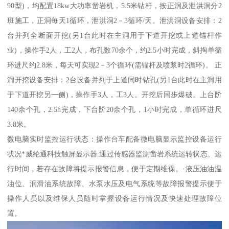
90型)，均配置18kw大功率凿岩机，5.5米钻杆，按正洞及泄洪洞分2
班施工，正洞每天1循环，泄洪洞2－3循环/天。泄洪洞设备安排：2
台并列全断面开挖(另1台此时在主洞用于下道开挖或上道锚杆作
业)，操作手2人，工2人，布孔数70余个，约2.5小时完成，斜掏单循
环进尺约2.8米，每天可实现2－3个循环(需锚杆及喷浆时2循环)。 正
洞开挖设备安排：2台设备并列于上道同时钻孔(另1台此时在主洞用
于下道开挖另一侧)，操作手3人，工3人。开挖后同步爆破。上台阶
140余个孔，2.5h完成，下台阶20余个孔，1小时完成，单循环进尺
3.8米。
微电脑实时监控运行状态：操作台车配备微电脑显示监控设备运行
状况*威纶通科技触屏显示器:通过传感器监测凿岩系统运转状态、运
行时间，若存在故障将提示报警信息，便于定期维保。·液压油油温
油位、润滑油系统故障、水泵水压及电气系统等故障报警提示便于
操作人员以及维保人员随时掌握设备运行情况及快速处理故障位
置。