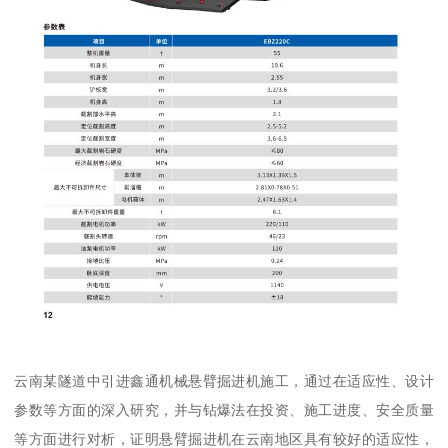
云南某隧道中引进鑫通机械悬臂掘进机施工，通过在适应性、设计
参数等方面的深入研究，并与钻爆法在投资、施工进度、安全质量
等方面进行对析，证明悬臂掘进机在云南地区具有较好的适应性，