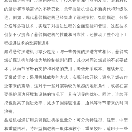
悬臂掘进机的广泛应用还推动了技术创新和行业的发展。随着科技
的进步和市场需求的不断变化，悬臂掘进机也在不新换代和升级改
进。例如，现代悬臂掘进机已经集成了远程操控、智能掘进、分采
分送等多项技术，实现了对掘进过程的全面监控和管理。这些技术
创新不仅提高了悬臂掘进机的性能和可靠性，还推动了整个地下工
程掘进技术的发展和进步
鑫通悬臂掘进机可减少超挖：与一些传统的掘进方式相比，悬臂式
煤矿掘进机能够较为地控制截割范围，减少对周边煤岩的不必要破
坏，从而节省岩石支护和衬砌的费用，降低开采成本。连续开挖、
无爆破震动：采用机械截割的方式，实现连续开挖，避免了爆破作
业带来的震动，这对于一些对震动较为敏感的地质条件，或者在需
要保护周边环境和设施的情况下，具有明显的优势。同时，连续开
挖也提高了掘进效率，减少了因爆破准备、通风等环节带来的时间
浪费。
鑫通机械煤矿用悬臂掘进机按重量分：可分为特轻型、轻型、中型
和重型四种。特轻型掘进机一般体积较小，重量较轻，适用于一些