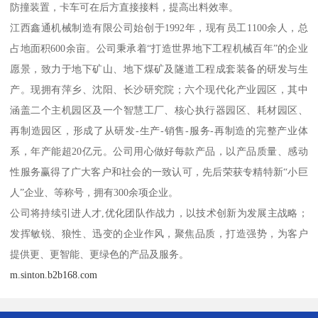
防撞装置，卡车可在后方直接接料，提高出料效率。
江西鑫通机械制造有限公司始创于1992年，现有员工1100余人，总
占地面积600余亩。公司秉承着“打造世界地下工程机械百年”的企业
愿景，致力于地下矿山、地下煤矿及隧道工程成套装备的研发与生
产。现拥有萍乡、沈阳、长沙研究院；六个现代化产业园区，其中
涵盖二个主机园区及一个智慧工厂、核心执行器园区、耗材园区、
再制造园区，形成了从研发-生产-销售-服务-再制造的完整产业体
系，年产能超20亿元。公司用心做好每款产品，以产品质量、感动
性服务赢得了广大客户和社会的一致认可，先后荣获专精特新“小巨
人”企业、等称号，拥有300余项企业。
公司将持续引进人才,优化团队作战力，以技术创新为发展主战略；
发挥敏锐、狼性、迅变的企业作风，聚焦品质，打造强势，为客户
提供更、更智能、更绿色的产品及服务。
m.sinton.b2b168.com