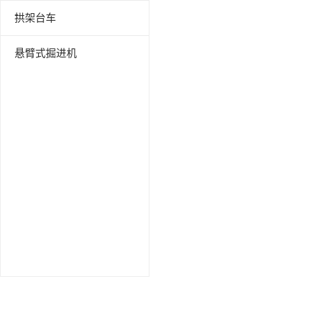
拱架台车
悬臂式掘进机