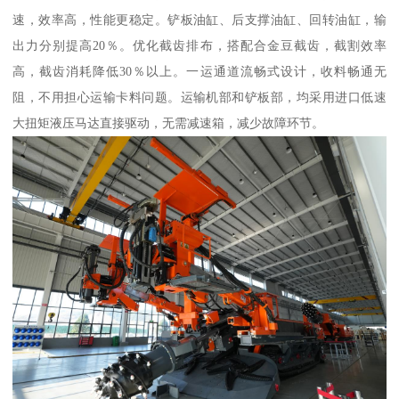
速，效率高，性能更稳定。铲板油缸、后支撑油缸、回转油缸，输
出力分别提高20％。优化截齿排布，搭配合金豆截齿，截割效率
高，截齿消耗降低30％以上。一运通道流畅式设计，收料畅通无
阻，不用担心运输卡料问题。运输机部和铲板部，均采用进口低速
大扭矩液压马达直接驱动，无需减速箱，减少故障环节。