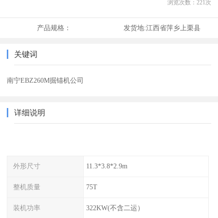
浏览次数：
221
次
产品规格：
发货地:
江西省萍乡上栗县
关键词
南宁EBZ260M掘锚机公司
详细说明
外形尺寸
11.3*3.8*2.9m
整机质量
75T
装机功率
322KW(不含二运）