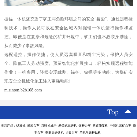
掘锚一体机还充当了矿工与危险环境之间的安全“桥梁”。通过远程控
制技术，操作人员可以在安全区域内对掘锚一体机进行操作和监
控。即便是在复杂和危险的矿井环境中，矿工们也不必亲身涉险，
从而减少了事故风险。
选配遥控，操作便捷，使人员远离噪音和粉尘污染，保护人员安
全、降低工人劳动强度。预留智能化扩展接口，轻松实现远程智能
作业！一机多用，轻松实现截割、锚护、钻探等多功能，为煤矿实
现安全全机械化施工注入更强动能!
m.sinton.b2b168.com
Top
主营产品：扒渣机 凿岩台车 湿喷机械手 悬臂式掘进机 锚杆台车 巷道修复机 中深孔采矿台车 撬
毛台车 电脑掘进钻机 拱架台车 单轨吊锚杆钻机