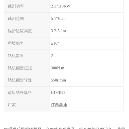
截割功率
211/110KW
截割范围
5.1*6.5m
锚护适应高度
3.2-5.1m
爬坡能力
±16°
钻机数量
2
钻机额定扭矩
300N.m
钻机额定转速
550r/min
适应钻杆规格
B19/B22
厂家
江西鑫通