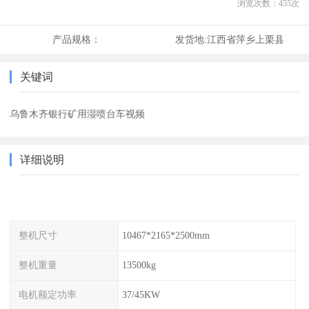
浏览次数：
455
次
产品规格：
发货地:
江西省萍乡上栗县
关键词
乌鲁木齐银行矿用湿喷台车视频
详细说明
整机尺寸
10467*2165*2500mm
整机重量
13500kg
电机额定功率
37/45KW