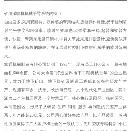
矿用湿喷机机械手臂系统的特点
自由度多,采用双回转、双伸缩的臂架结构,遥控操作灵活,易于控制喷
射的平整度和回弹率，喷射的效率也,动作柔和平稳,起臂和收臂方
便、快捷。臂架采用进口钢材,中臂关节处采用加强设计,避免类似其
他厂家该处断裂的缺陷。在无线遥控控制下喷射机械手的喷射范围
大。
鑫通机械制造有限公司始创于1992年，现有员工1100余人，总占地
面积600余亩。公司秉承着“打造世界地下工程机械百年”的企业愿
景，致力于地下矿山、地下煤矿及隧道工程成套装备的研发与生
产。现拥有萍乡、沈阳、长沙研究院；六个现代化产业园区，其中
涵盖二个主机园区及一个智慧工厂、核心执行器园区、耗材园区、
再制造园区，形成了从研发-生产-销售-服务-再制造的完整产业体
系，年产能超20亿元。公司用心做好每款产品，以产品质量、感动
性服务赢得了广大客户和社会的一致认可，先后荣获专精特新“小巨