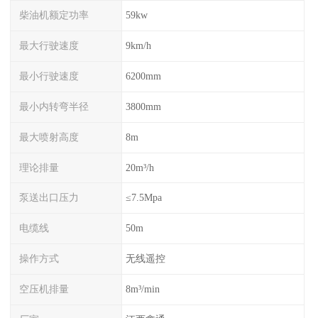
柴油机额定功率
59kw
最大行驶速度
9km/h
最小行驶速度
6200mm
最小内转弯半径
3800mm
最大喷射高度
8m
理论排量
20m³/h
泵送出口压力
≤7.5Mpa
电缆线
50m
操作方式
无线遥控
空压机排量
8m³/min