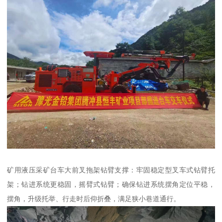
矿用液压采矿台车大前叉拖架钻臂支撑：牢固稳定型叉车式钻臂托
架；钻进系统更稳固，摇臂式钻臂；确保钻进系统摆角定位平稳，
摆角，升级托举、行走时后仰折叠，满足狭小巷道通行。