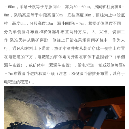
－60m，采场长度等于穿脉间距，亦为50－60 m。房间矿柱宽度6－
8m，采场高度等于中段高度50m，底柱高度10m，顶柱为上中段底
柱，高度8m，分段高度10m，漏斗间距6－7m。根据矿体厚度不同，
分为单侧漏斗布置和双侧漏斗布置两种方法。 3、采准、切割工
作 采准天井从装矿穿脉一侧往上开凿在采场房间矿柱中，作为人
行、通风和材料上下通道，放矿小溜井亦从装矿穿脉一侧往上布置
在电耙道的下方，电耙道沿矿体走向开凿在矿体下盘围岩中（单侧
漏斗布置），或矿体中（双漏斗布置），沿电耙道一侧或双侧每隔6
－7m布置漏斗进路和漏斗颈（注意：双侧漏斗需措开布置，以利于
电耙道的稳定）。