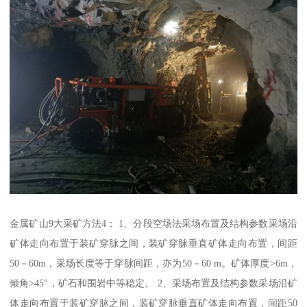
金属矿山9大采矿方法4： 1、分段空场法采场布置及结构参数采场沿
矿体走向布置于装矿穿脉之间，装矿穿脉垂直矿体走向布置，间距
50－60m，采场长度等于穿脉间距，亦为50－60 m。矿体厚度>6m，
倾角>45°，矿石和围岩中等稳定。 2、采场布置及结构参数采场沿矿
体走向布置于装矿穿脉之间，装矿穿脉垂直矿体走向布置，间距50