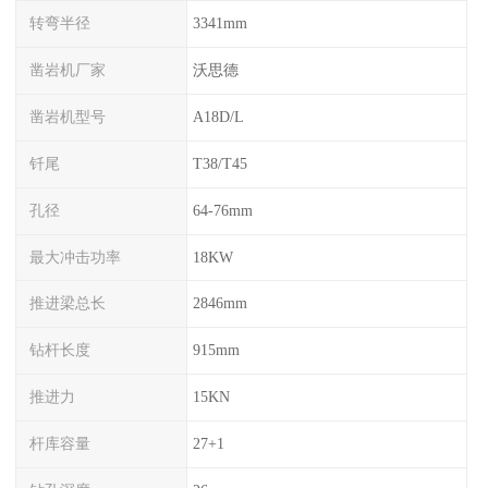
转弯半径
3341mm
凿岩机厂家
沃思德
凿岩机型号
A18D/L
钎尾
T38/T45
孔径
64-76mm
最大冲击功率
18KW
推进梁总长
2846mm
钻杆长度
915mm
推进力
15KN
杆库容量
27+1