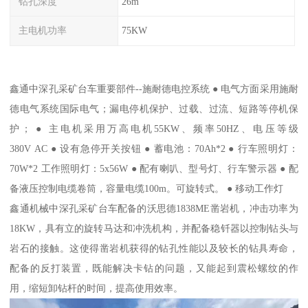
钻孔深度
26m
主电机功率
75KW
鑫通中深孔采矿台车重要部件--施耐德电控系统 ● 电气方面采用施耐
德电气系统国际电气；漏电停机保护、过载、过流、短路等停机保
护； ● 主电机采用万高电机55KW、频率50HZ、电压等级
380V AC ● 设有急停开关按钮 ● 蓄电池：70Ah*2 ● 行车照明灯：
70W*2 工作照明灯：5x56W ● 配有喇叭、型号灯、行车警示器 ● 配
备液压控制电缆卷筒，容量电缆100m。可旋转式。 ● 移动工作灯
鑫通机械中深孔采矿台车配备的沃思德1838ME凿岩机，冲击功率为
18KW，具有立的旋转马达和冲洗机构，并配备稳钎器以控制钻头与
岩石的接触。这使得凿岩机获得的钻孔性能以及较长的钻具寿命，
配备的反打装置，既能解决卡钻的问题，又能起到震松螺纹的作
用，缩短卸钻杆的时间，提高使用效率。