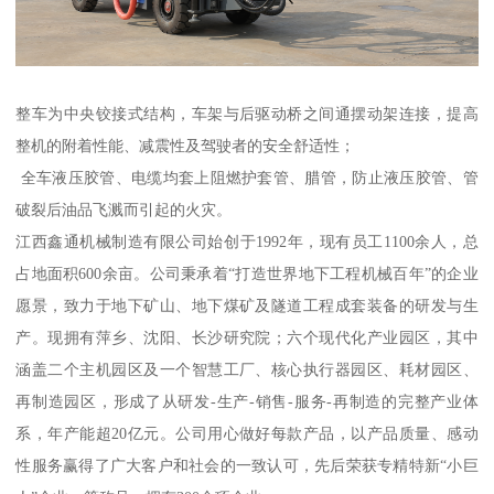
整车为中央铰接式结构，车架与后驱动桥之间通摆动架连接，提高
整机的附着性能、减震性及驾驶者的安全舒适性；
全车液压胶管、电缆均套上阻燃护套管、腊管，防止液压胶管、管
破裂后油品飞溅而引起的火灾。
江西鑫通机械制造有限公司始创于1992年，现有员工1100余人，总
占地面积600余亩。公司秉承着“打造世界地下工程机械百年”的企业
愿景，致力于地下矿山、地下煤矿及隧道工程成套装备的研发与生
产。现拥有萍乡、沈阳、长沙研究院；六个现代化产业园区，其中
涵盖二个主机园区及一个智慧工厂、核心执行器园区、耗材园区、
再制造园区，形成了从研发-生产-销售-服务-再制造的完整产业体
系，年产能超20亿元。公司用心做好每款产品，以产品质量、感动
性服务赢得了广大客户和社会的一致认可，先后荣获专精特新“小巨