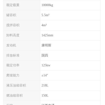
额定载重
10000kg
罐容积
5.5m³
搅拌容积
4m³
卸料高度
1425mm
发动机
康明斯
排放标准
国四
额定功率
125kw
爬坡能力
±14°
液压油箱容积
218L
燃油箱容积
150L