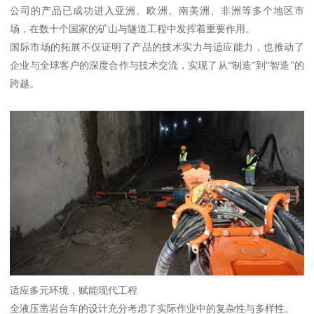
公司的产品已成功进入亚洲、欧洲、南美洲、非洲等多个地区市
场，在数十个国家的矿山与隧道工程中发挥着重要作用。
国际市场的拓展不仅证明了产品的技术实力与适应能力，也推动了
企业与全球客户的深度合作与技术交流，实现了从“制造”到“智造”的
跨越。
适应多元环境，赋能现代工程
全液压凿岩台车的设计充分考虑了实际作业中的复杂性与多样性。