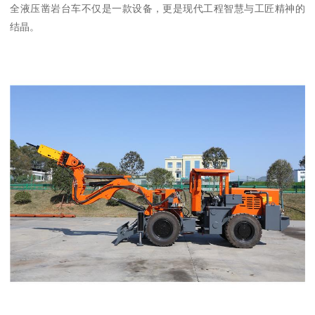
全液压凿岩台车不仅是一款设备，更是现代工程智慧与工匠精神的
结晶。