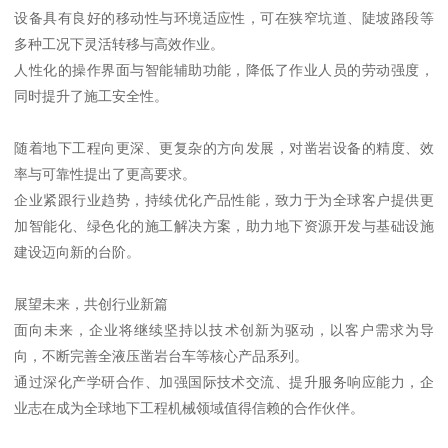
设备具有良好的移动性与环境适应性，可在狭窄坑道、陡坡路段等
多种工况下灵活转移与高效作业。
人性化的操作界面与智能辅助功能，降低了作业人员的劳动强度，
同时提升了施工安全性。
随着地下工程向更深、更复杂的方向发展，对凿岩设备的精度、效
率与可靠性提出了更高要求。
企业紧跟行业趋势，持续优化产品性能，致力于为全球客户提供更
加智能化、绿色化的施工解决方案，助力地下资源开发与基础设施
建设迈向新的台阶。
展望未来，共创行业新篇
面向未来，企业将继续坚持以技术创新为驱动，以客户需求为导
向，不断完善全液压凿岩台车等核心产品系列。
通过深化产学研合作、加强国际技术交流、提升服务响应能力，企
业志在成为全球地下工程机械领域值得信赖的合作伙伴。