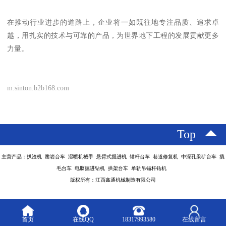
在推动行业进步的道路上，企业将一如既往地专注品质、追求卓
越，用扎实的技术与可靠的产品，为世界地下工程的发展贡献更多
力量。
m.sinton.b2b168.com
Top
主营产品：扒渣机 凿岩台车 湿喷机械手 悬臂式掘进机 锚杆台车 巷道修复机 中深孔采矿台车 撬
毛台车 电脑掘进钻机 拱架台车 单轨吊锚杆钻机
版权所有：江西鑫通机械制造有限公司
首页
在线QQ
18317993580
在线留言